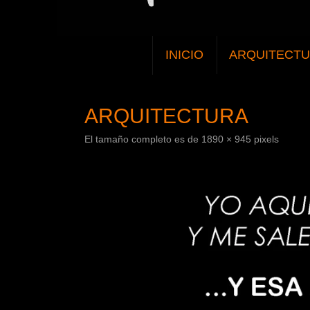
SALTAR
INICIO
ARQUITECT
AL
CONTENIDO
ARQUITECTURA
El tamaño completo es de
1890 × 945
pixels