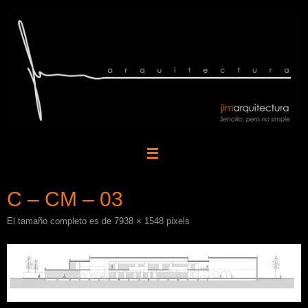
Saltar
al
contenido
C – CM – 03
El tamaño completo es de
7938 × 1548
pixels