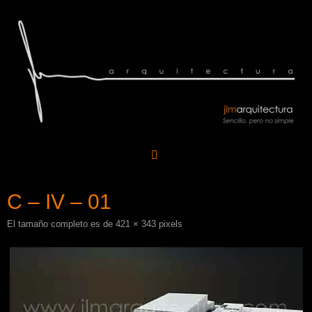
Saltar
al
contenido
C – IV – 01
El tamaño completo es de
421 × 343
pixels