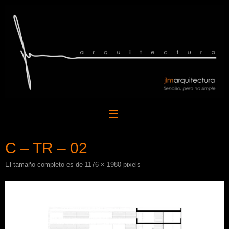
Saltar
al
contenido
C – TR – 02
El tamaño completo es de
1176 × 1980
pixels