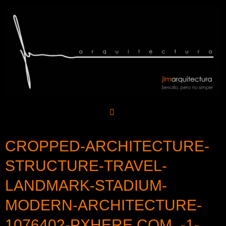
Saltar
al
contenido
CROPPED-ARCHITECTURE-
STRUCTURE-TRAVEL-
LANDMARK-STADIUM-
MODERN-ARCHITECTURE-
1076402-PXHERE.COM_-1-