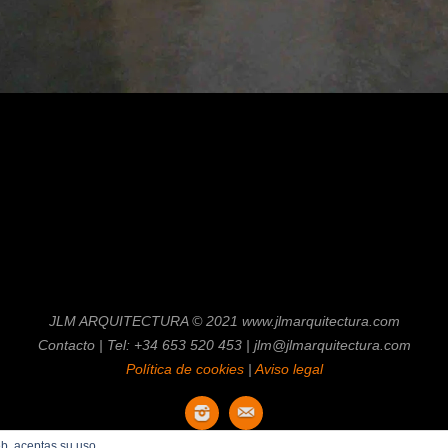
JLM ARQUITECTURA © 2021 www.jlmarquitectura.com
Contacto | Tel: +34 653 520 453 | jlm@jlmarquitectura.com
Política de cookies
|
Aviso legal
web, aceptas su uso.