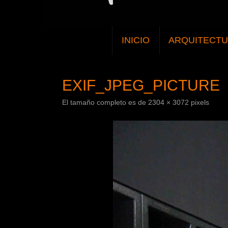
SALTAR
INICIO
ARQUITECT
AL
CONTENIDO
EXIF_JPEG_PICTURE
El tamaño completo es de
2304 × 3072
pixels