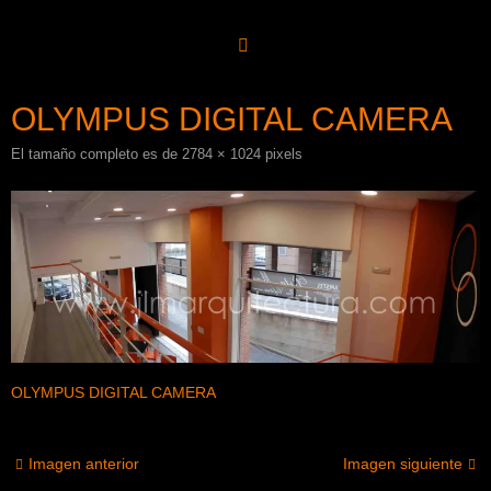
Saltar
al
contenido
OLYMPUS DIGITAL CAMERA
El tamaño completo es de
2784 × 1024
pixels
OLYMPUS DIGITAL CAMERA
Imagen anterior
Imagen siguiente