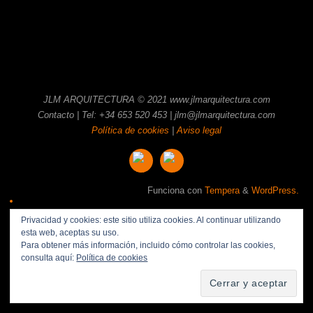
JLM ARQUITECTURA © 2021 www.jlmarquitectura.com
Contacto | Tel: +34 653 520 453 | jlm@jlmarquitectura.com
Política de cookies
|
Aviso legal
Funciona con
Tempera
&
WordPress.
Privacidad y cookies: este sitio utiliza cookies. Al continuar utilizando
esta web, aceptas su uso.
Para obtener más información, incluido cómo controlar las cookies,
consulta aquí:
Política de cookies