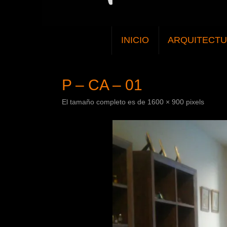
SALTAR
INICIO
ARQUITECT
AL
CONTENIDO
P – CA – 01
El tamaño completo es de
1600 × 900
pixels