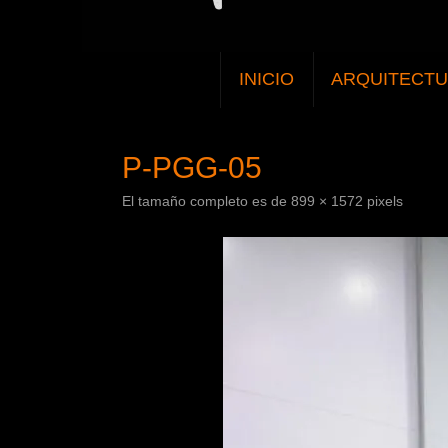
SALTAR
INICIO
ARQUITECT
AL
CONTENIDO
P-PGG-05
El tamaño completo es de
899 × 1572
pixels