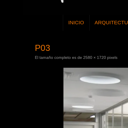
SALTAR
INICIO
ARQUITECT
AL
CONTENIDO
P03
El tamaño completo es de
2580 × 1720
pixels