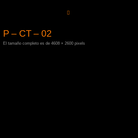
Saltar
al
contenido
P – CT – 02
El tamaño completo es de
4608 × 2600
pixels