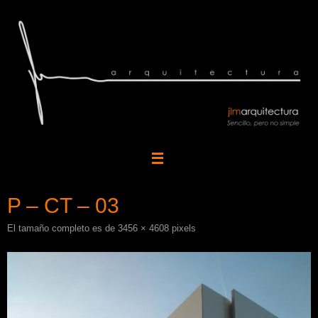
Saltar
al
contenido
P – CT – 03
El tamaño completo es de
3456 × 4608
pixels